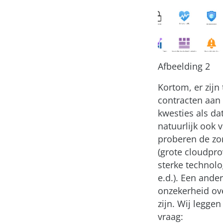
Afbeelding 2
Kortom, er zijn
contracten aan
kwesties als da
natuurlijk ook 
proberen de zor
(grote cloudpr
sterke technol
e.d.). Een ande
onzekerheid ov
zijn. Wij legge
vraag: