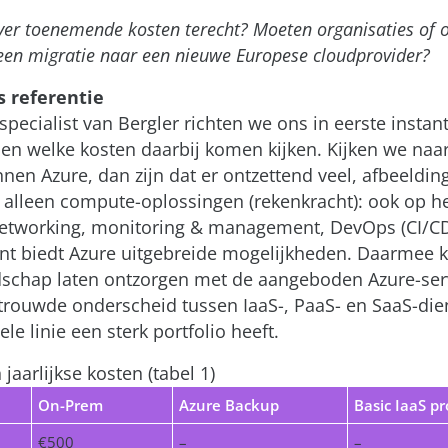
ver toenemende kosten terecht? Moeten organisaties of 
een migratie naar een nieuwe Europese cloudprovider?
s referentie
specialist van Bergler richten we ons in eerste instan
 en welke kosten daarbij komen kijken. Kijken we naar
nnen Azure, dan zijn dat er ontzettend veel, afbeelding
 alleen compute-oplossingen (rekenkracht): ook op h
 networking, monitoring & management, DevOps (CI/C
 biedt Azure uitgebreide mogelijkheden. Daarmee k
ndschap laten ontzorgen met de aangeboden Azure-ser
rtrouwde onderscheid tussen IaaS-, PaaS- en SaaS-die
le linie een sterk portfolio heeft.
 jaarlijkse kosten (tabel 1)
On-Prem
Azure Backup
Basic IaaS pr
€500
–
–