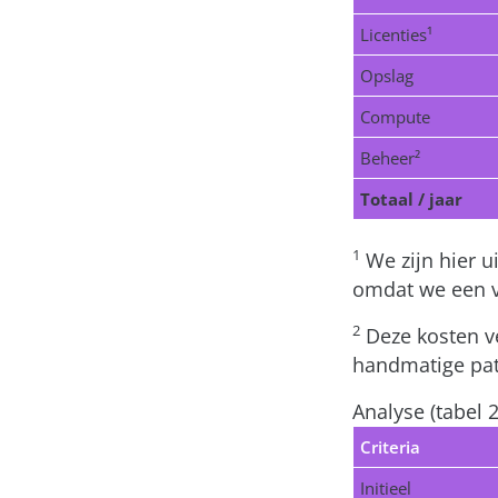
Licenties¹
Opslag
Compute
Beheer²
Totaal / jaar
1
We zijn hier u
omdat we een ve
2
Deze kosten ve
handmatige pat
Analyse (tabel 2
Criteria
Initieel