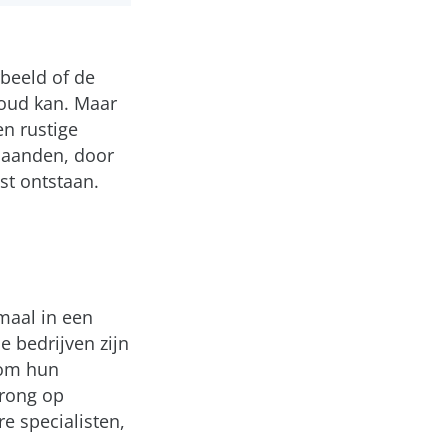
rbeeld of de
loud kan. Maar
en rustige
 maanden, door
t ontstaan.
nmaal in een
 bedrijven zijn
 om hun
prong op
e specialisten,