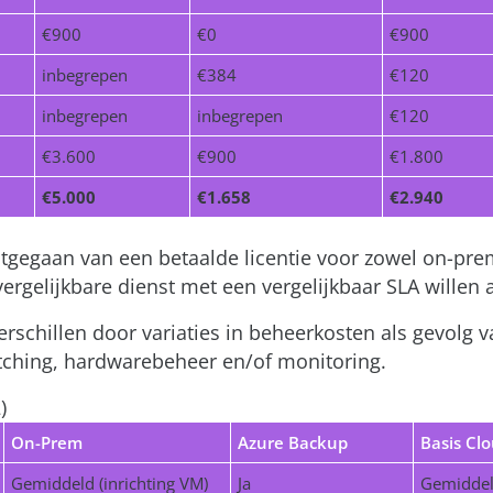
€900
€0
€900
inbegrepen
€384
€120
inbegrepen
inbegrepen
€120
€3.600
€900
€1.800
€5.000
€1.658
€2.940
itgegaan van een betaalde licentie voor zowel on-prem
rgelijkbare dienst met een vergelijkbaar SLA willen
rschillen door variaties in beheerkosten als gevolg v
ching, hardwarebeheer en/of monitoring.
)
On-Prem
Azure Backup
Basis Clo
Gemiddeld (inrichting VM)
Ja
Gemiddeld