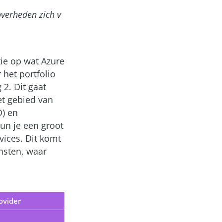
overheden zich v
tie op wat Azure
 het portfolio
 2. Dit gaat
et gebied van
D) en
un je een groot
vices. Dit komt
nsten, waar
ovider