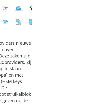
providers nieuwe
en over
Deze zaken zijn
udproviders. Zij
op te slaan
opa) en met
n (HSM keys
. De
ot struikelblok
te geven op de