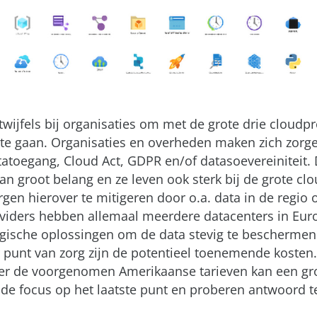
 twijfels bij organisaties om met de grote drie cloud
 te gaan. Organisaties en overheden maken zich zorg
tatoegang, Cloud Act, GDPR en/of datasoevereiniteit. 
van groot belang en ze leven ook sterk bij de grote clo
gen hierover te mitigeren door o.a. data in de regio 
oviders hebben allemaal meerdere datacenters in Eur
ogische oplossingen om de data stevig te bescherme
r punt van zorg zijn de potentieel toenemende kosten
er de voorgenomen Amerikaanse tarieven kan een gro
n de focus op het laatste punt en proberen antwoord 