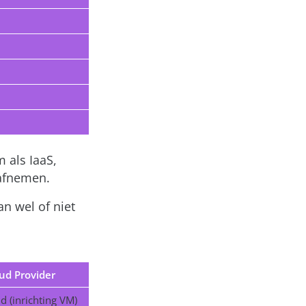
 als IaaS,
 afnemen.
an wel of niet
ud Provider
 (inrichting VM)