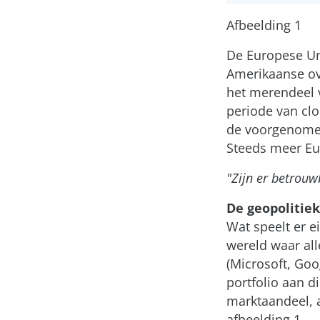
Afbeelding 1
De Europese Uni
Amerikaanse ove
het merendeel v
periode van clo
de voorgenomen
Steeds meer Eu
"Zijn er betrouw
De geopolitie
Wat speelt er e
wereld waar all
(Microsoft, Goo
portfolio aan d
marktaandeel, a
afbeelding 1.