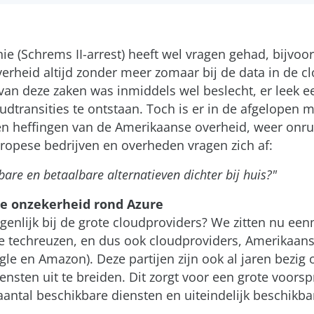
e (Schrems II-arrest) heeft wel vragen gehad, bijvoo
rheid altijd zonder meer zomaar bij de data in de c
an deze zaken was inmiddels wel beslecht, er leek e
udtransities te ontstaan. Toch is er in de afgelopen
 heffingen van de Amerikaanse overheid, weer onrus
ropese bedrijven en overheden vragen zich af:
bare en betaalbare alternatieven dichter bij huis?"
ke onzekerheid rond Azure
igenlijk bij de grote cloudproviders? We zitten nu ee
e techreuzen, en dus ook cloudproviders, Amerikaanse
gle en Amazon). Deze partijen zijn ook al jaren bezig
iensten uit te breiden. Dit zorgt voor een grote voors
antal beschikbare diensten en uiteindelijk beschikbar